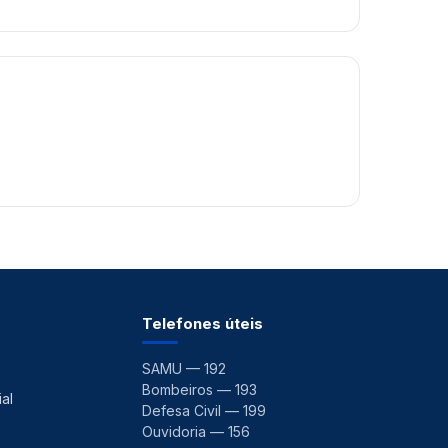
Telefones úteis
SAMU — 192
Bombeiros — 193
al
Defesa Civil — 199
Ouvidoria — 156