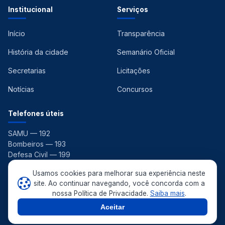
Institucional
Serviços
Início
Transparência
História da cidade
Semanário Oficial
Secretarias
Licitações
Notícias
Concursos
Telefones úteis
SAMU — 192
Bombeiros — 193
Defesa Civil — 199
Ouvidoria — 156
Usamos cookies para melhorar sua experiência neste
site. Ao continuar navegando, você concorda com a
nossa Política de Privacidade.
Saiba mais
.
© 2026 Prefeitura Municipal de Pedras de Fogo. Todos os direitos
reservados. ·
Aceitar
Política de Privacidade