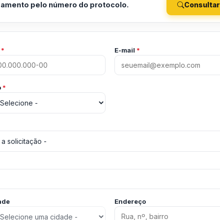
amento pelo número do protocolo.
Consultar
F
*
E-mail
*
o
*
ade
Endereço