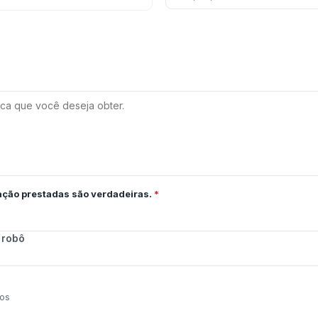
cação prestadas são verdadeiras.
*
 robô
ios