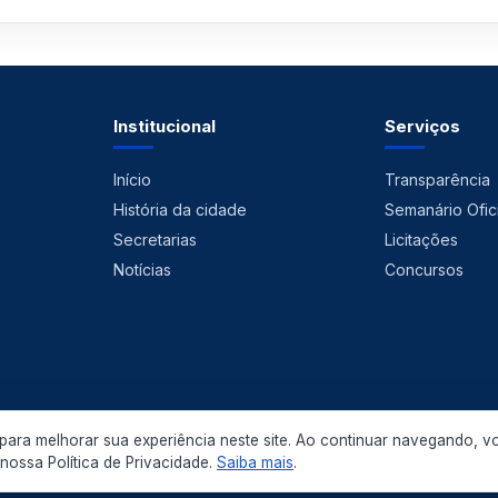
Institucional
Serviços
Início
Transparência
História da cidade
Semanário Ofici
Secretarias
Licitações
Notícias
Concursos
ara melhorar sua experiência neste site. Ao continuar navegando, v
 2026 Prefeitura Municipal de Pedras de Fogo. Todos os direitos reservados.
ossa Política de Privacidade.
Saiba mais
.
Política de Privacidade