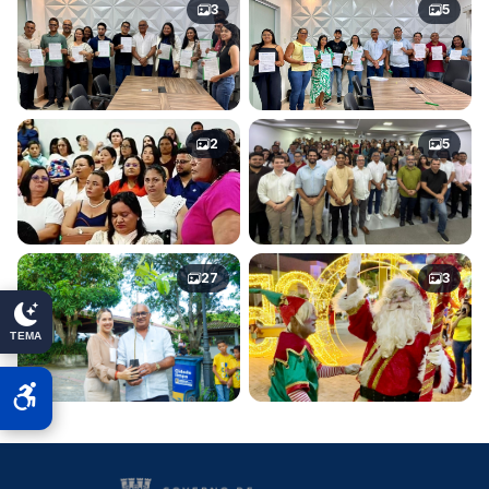
3
5
2
5
27
3
TEMA