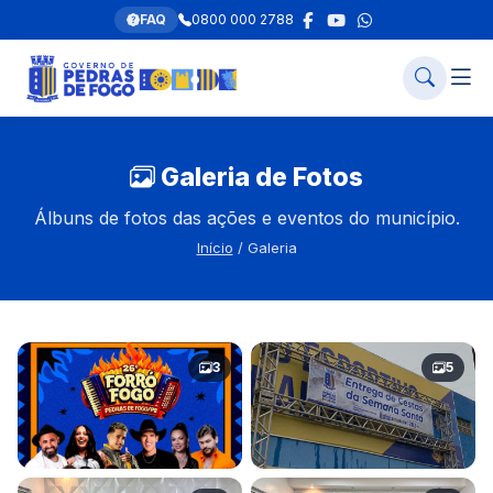
FAQ
0800 000 2788
Galeria de Fotos
Álbuns de fotos das ações e eventos do município.
Início
/ Galeria
3
5