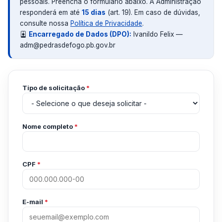
pessoais. Preencha o formulário abaixo. A Administração
responderá em até
15 dias
(art. 19). Em caso de dúvidas,
consulte nossa
Política de Privacidade
.
Encarregado de Dados (DPO):
Ivanildo Felix —
adm@pedrasdefogo.pb.gov.br
Tipo de solicitação
*
Nome completo
*
CPF
*
E-mail
*