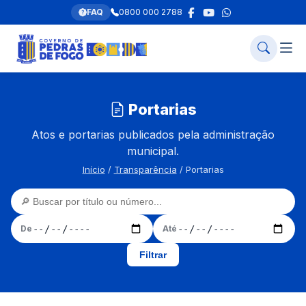
FAQ
0800 000 2788
Portarias
Atos e portarias publicados pela administração
municipal.
Início
/
Transparência
/ Portarias
De
Até
Filtrar