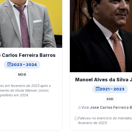
 Carlos Ferreira Barros
2023 – 2024
MDB
Manoel Alves da Silva 
iu em fevereiro de 2023 após o
2021 – 2023
mento do titular Manoel Júnior;
 prefeito em 2024.
SDD
Vice:
José Carlos Ferreira 
Faleceu no exercício do mandato
fevereiro de 2023.