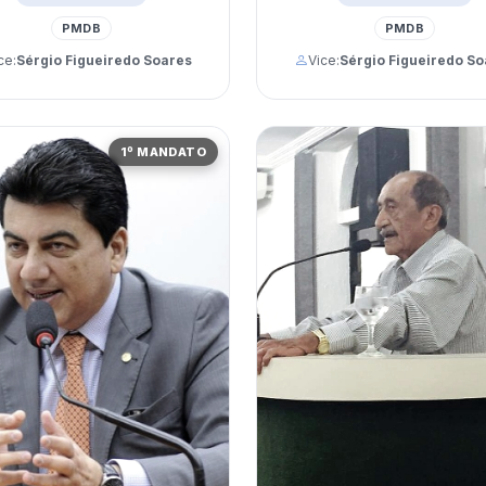
PMDB
PMDB
ce:
Sérgio Figueiredo Soares
Vice:
Sérgio Figueiredo So
1º MANDATO