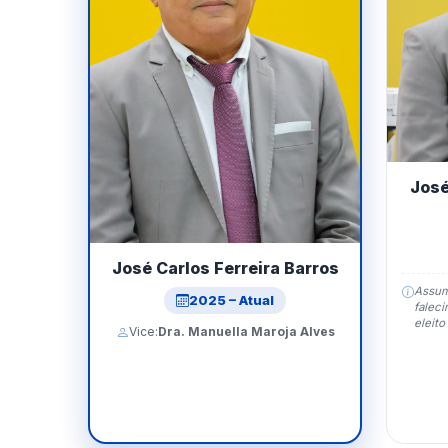
José
José Carlos Ferreira Barros
Assum
2025 – Atual
faleci
eleito
Vice:
Dra. Manuella Maroja Alves