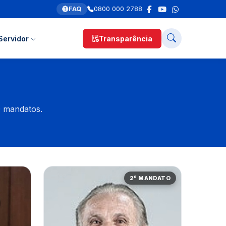
FAQ
0800 000 2788
Servidor
Transparência
0 mandatos.
2º MANDATO