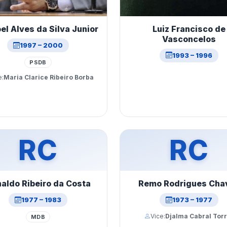
Luiz Francisco de
l Alves da Silva Junior
Vasconcelos
1997 – 2000
1993 – 1996
PSDB
e:
Maria Clarice Ribeiro Borba
RC
RC
aldo Ribeiro da Costa
Remo Rodrigues Cha
1977 – 1983
1973 – 1977
Vice:
Djalma Cabral Tor
MDB