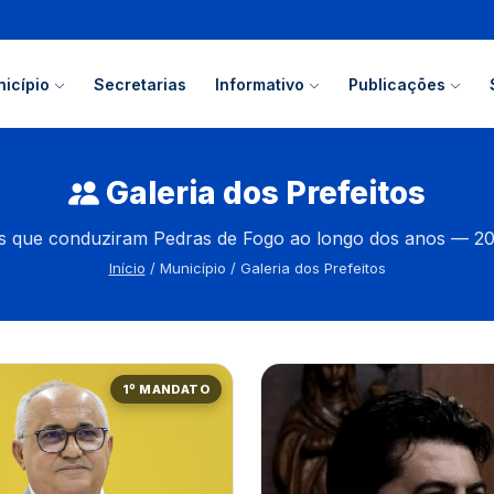
icípio
Secretarias
Informativo
Publicações
Galeria dos Prefeitos
s que conduziram Pedras de Fogo ao longo dos anos — 2
Início
/ Município / Galeria dos Prefeitos
1º MANDATO