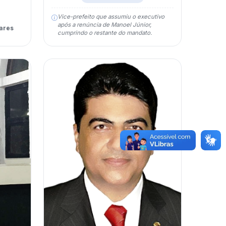
Vice-prefeito que assumiu o executivo
após a renúncia de Manoel Júnior,
ares
cumprindo o restante do mandato.