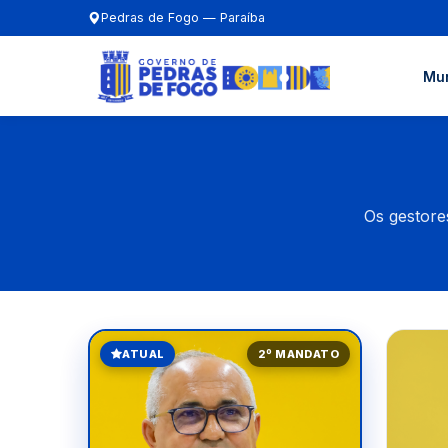
Pedras de Fogo — Paraíba
Mun
Os gestore
ATUAL
2º MANDATO