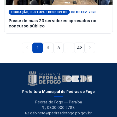
06 DE FEV, 2026
EDUCAÇÃO, CULTURA E DESPORTOS
Posse de mais 23 servidores aprovados no
concurso público
1
2
3
…
42
Prefeitura Municipal de Pedras de Fogo
Pedras de Fogo — Paraíba
0800 000 2788
gabinete@pedrasdefogo.pb.gov.br