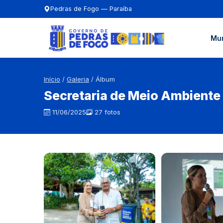
Pedras de Fogo — Paraíba
Mun
Início
/
Galeria
/ Álbum
Secretaria de Meio Ambiente
11/06/2025
27 fotos