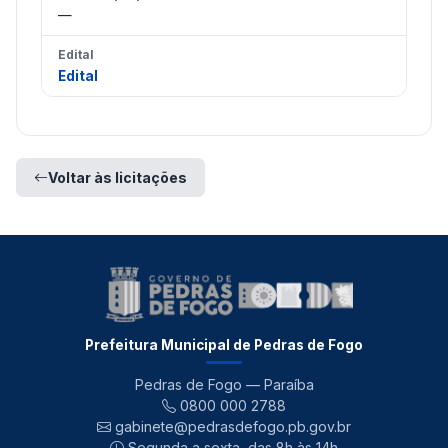
—
Edital
Edital
Voltar às licitações
Prefeitura Municipal de Pedras de Fogo
Pedras de Fogo — Paraíba
0800 000 2788
gabinete@pedrasdefogo.pb.gov.br
Segunda a sexta, das 8h às 14h