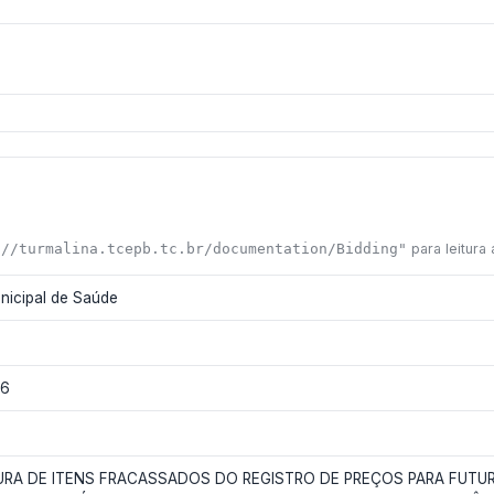
://turmalina.tcepb.tc.br/documentation/Bidding"
para leitura
nicipal de Saúde
26
URA DE ITENS FRACASSADOS DO REGISTRO DE PREÇOS PARA FUTU