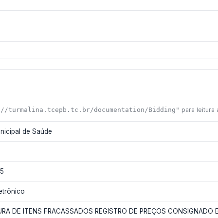
://turmalina.tcepb.tc.br/documentation/Bidding"
para leitura
nicipal de Saúde
5
etrônico
URA DE ITENS FRACASSADOS REGISTRO DE PREÇOS CONSIGNADO 