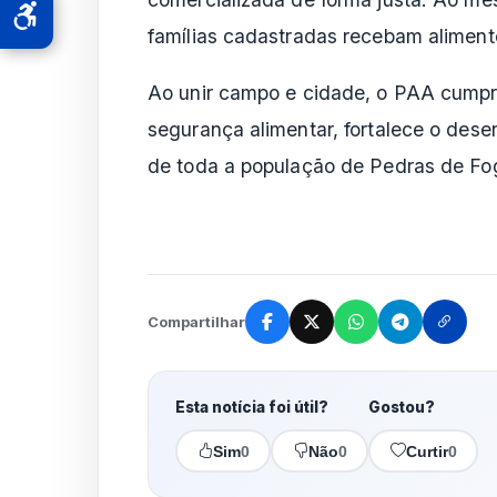
famílias cadastradas recebam alimento
Ao unir campo e cidade, o PAA cumpr
segurança alimentar, fortalece o dese
de toda a população de Pedras de Fo
Compartilhar
Esta notícia foi útil?
Gostou?
Sim
0
Não
0
Curtir
0