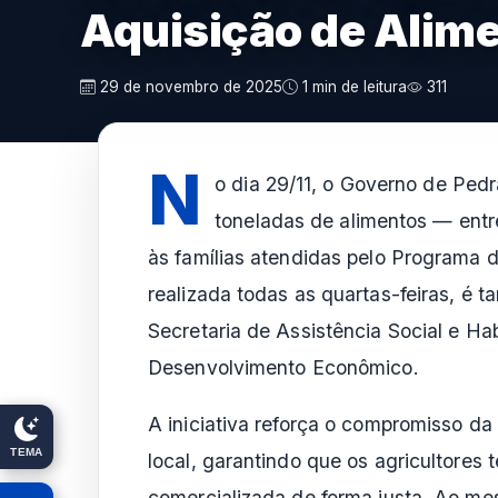
Aquisição de Alim
29 de novembro de 2025
1 min de leitura
311
N
o dia 29/11, o Governo de Pedr
toneladas de alimentos — entr
às famílias atendidas pelo Programa 
realizada todas as quartas-feiras, é 
Secretaria de Assistência Social e Hab
Desenvolvimento Econômico.
A iniciativa reforça o compromisso da
TEMA
local, garantindo que os agricultores
comercializada de forma justa. Ao m