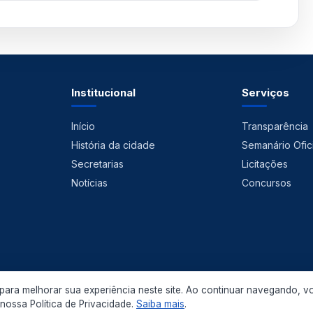
Institucional
Serviços
Início
Transparência
História da cidade
Semanário Ofici
Secretarias
Licitações
Notícias
Concursos
ara melhorar sua experiência neste site. Ao continuar navegando, v
 2026 Prefeitura Municipal de Pedras de Fogo. Todos os direitos reservados.
ossa Política de Privacidade.
Saiba mais
.
Política de Privacidade