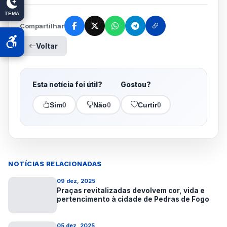
TEMA
Compartilhar
Voltar
Esta notícia foi útil?
Gostou?
Sim
0
Não
0
Curtir
0
NOTÍCIAS RELACIONADAS
09 dez, 2025
Praças revitalizadas devolvem cor, vida e
pertencimento à cidade de Pedras de Fogo
05 dez, 2025