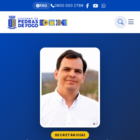
FAQ
0800 000 2788
SECRETÁRIO(A)