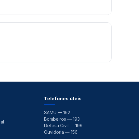
Telefones úteis
SAMU — 192
Bombeiros — 193
al
Defesa Civil — 199
Ouvidoria — 156