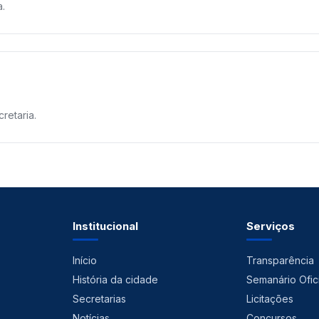
a.
retaria.
Institucional
Serviços
Início
Transparência
História da cidade
Semanário Ofici
Secretarias
Licitações
Notícias
Concursos