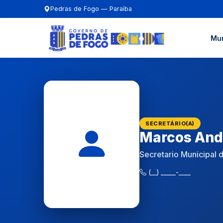
Pedras de Fogo — Paraíba
Mun
SECRETÁRIO(A)
Marcos Ande
Secretario Municipal d
(__) _____-____