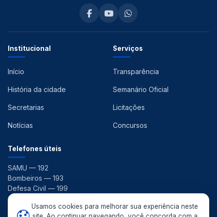
Institucional
Serviços
Início
Transparência
História da cidade
Semanário Oficial
Secretarias
Licitações
Notícias
Concursos
Telefones úteis
SAMU — 192
Bombeiros — 193
Defesa Civil — 199
Ouvidoria — 156
Usamos cookies para melhorar sua experiência neste
site. Ao continuar navegando, você concorda com a