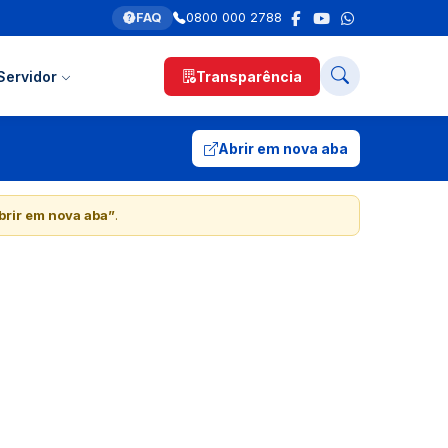
FAQ
0800 000 2788
Servidor
Transparência
Abrir em nova aba
brir em nova aba”
.