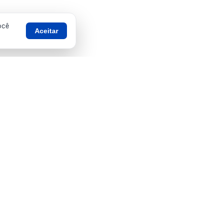
ocê
Aceitar
Telefones úteis
SAMU — 192
Bombeiros — 193
al
Defesa Civil — 199
Ouvidoria — 156