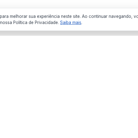
ara melhorar sua experiência neste site. Ao continuar navegando, v
ossa Política de Privacidade.
Saiba mais
.
Institucional
Serviços
Início
Transparência
História da cidade
Semanário Ofici
Secretarias
Licitações
Notícias
Concursos