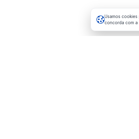
Usamos cookies p
concorda com a n
Prefeitura Municipal de Pedras de Fogo
Pedras de Fogo — Paraíba
0800 000 2788
gabinete@pedrasdefogo.pb.gov.br
Segunda a sexta, das 8h às 14h