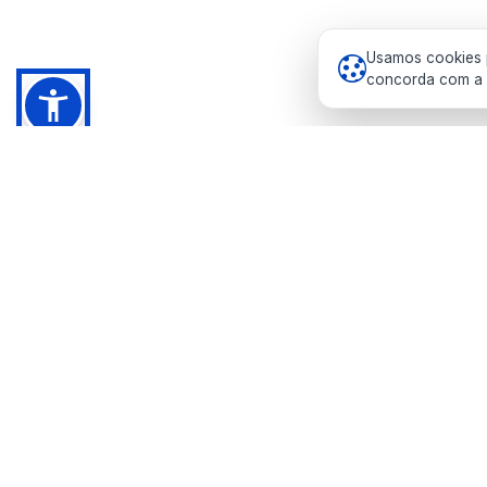
Usamos cookies p
concorda com a n
Prefeitura Municipal de Pedras de Fogo
Pedras de Fogo — Paraíba
0800 000 2788
gabinete@pedrasdefogo.pb.gov.br
Segunda a sexta, das 8h às 14h