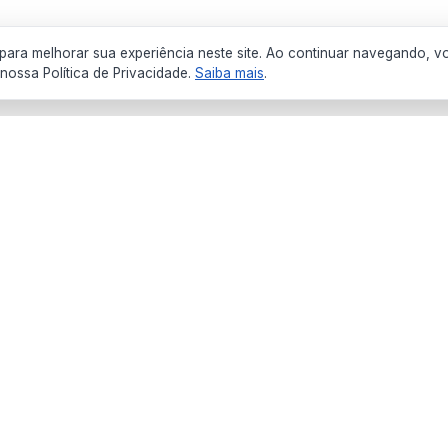
ara melhorar sua experiência neste site. Ao continuar navegando, v
ossa Política de Privacidade.
Saiba mais
.
Institucional
Serviços
Início
Transparência
História da cidade
Semanário Ofici
Secretarias
Licitações
Notícias
Concursos