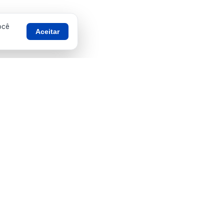
ocê
Aceitar
Telefones úteis
SAMU — 192
Bombeiros — 193
al
Defesa Civil — 199
Ouvidoria — 156