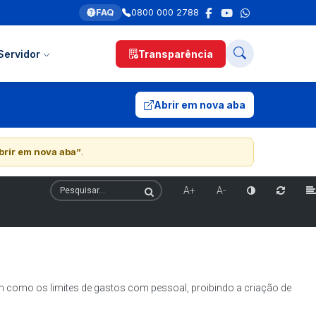
FAQ
0800 000 2788
Servidor
Transparência
Abrir em nova aba
brir em nova aba”
.