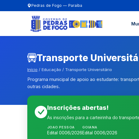
Pedras de Fogo — Paraíba
Mun
Transporte Universitá
Início
/ Educação / Transporte Universitário
Programa municipal de apoio ao estudante: transport
outras cidades.
Inscrições abertas!
As inscrições para a carteirinha do transport
JOAO PESSOA
GOIANA
Edital 0006/2026
Edital 0006/2026