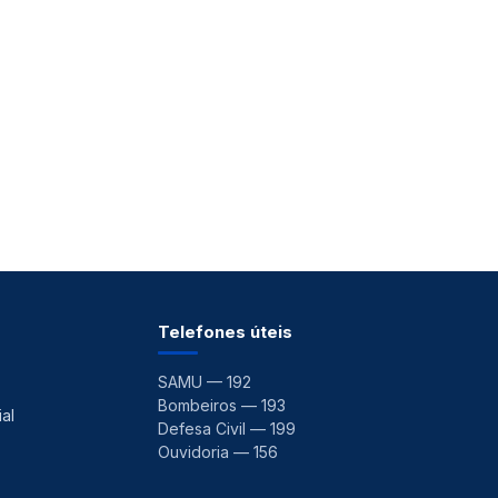
Telefones úteis
SAMU — 192
Bombeiros — 193
al
Defesa Civil — 199
Ouvidoria — 156