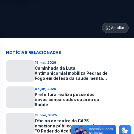
Ampliar
NOTÍCIAS RELACIONADAS
19 mai, 2026
Caminhada da Luta
Antimanicomial mobiliza Pedras de
Fogo em defesa da saúde mental e
da inclusão
07 jan, 2026
Prefeitura realiza posse dos
novos concursados da área da
Saúde
19 nov, 2025
Oficina de teatro do CAPS
emociona público com espetáculo
“O Poder do Acolhimento”