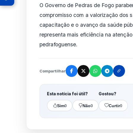
O Governo de Pedras de Fogo paraben
compromisso com a valorização dos se
capacitação e o avanço da saúde públ
representa mais eficiência na atenção
pedrafoguense.
Compartilhar
Esta notícia foi útil?
Gostou?
Sim
0
Não
0
Curtir
0