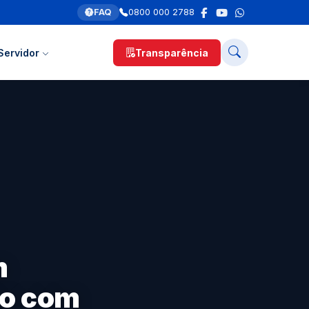
FAQ
0800 000 2788
Servidor
Transparência
m
so com