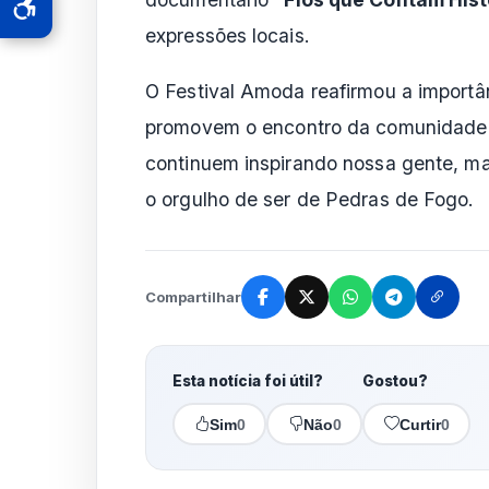
expressões locais.
O Festival Amoda reafirmou a importân
promovem o encontro da comunidade 
continuem inspirando nossa gente, ma
o orgulho de ser de Pedras de Fogo.
Compartilhar
Esta notícia foi útil?
Gostou?
Sim
0
Não
0
Curtir
0