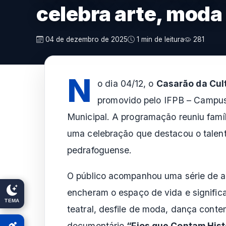
celebra arte, mod
04 de dezembro de 2025
1 min de leitura
281
N
o dia 04/12, o
Casarão da Cul
promovido pelo IFPB – Campus
Municipal. A programação reuniu famíl
uma celebração que destacou o talento
pedrafoguense.
O público acompanhou uma série de ap
encheram o espaço de vida e signific
TEMA
teatral, desfile de moda, dança conte
documentário
“Fios que Contam Hist