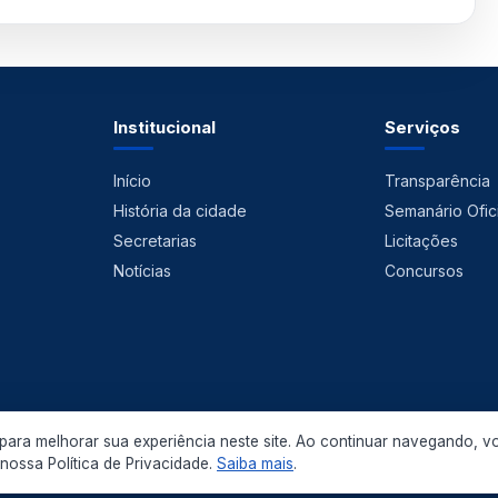
Institucional
Serviços
Início
Transparência
História da cidade
Semanário Ofici
Secretarias
Licitações
Notícias
Concursos
ara melhorar sua experiência neste site. Ao continuar navegando, v
 2026 Prefeitura Municipal de Pedras de Fogo. Todos os direitos reservados.
ossa Política de Privacidade.
Saiba mais
.
Política de Privacidade