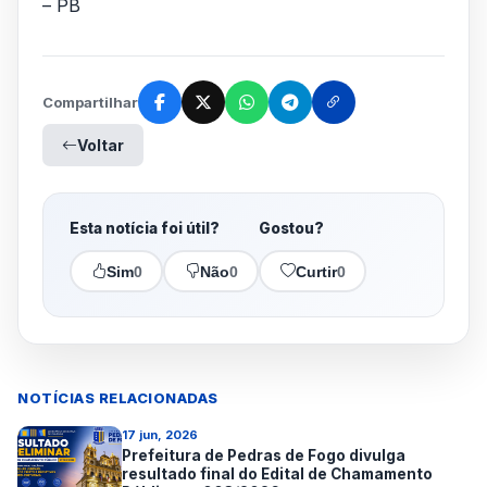
– PB
Compartilhar
Voltar
Esta notícia foi útil?
Gostou?
Sim
0
Não
0
Curtir
0
NOTÍCIAS RELACIONADAS
17 jun, 2026
Prefeitura de Pedras de Fogo divulga
resultado final do Edital de Chamamento