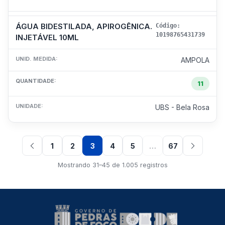
ÁGUA BIDESTILADA, APIROGÊNICA.
Código:
10198765431739
INJETÁVEL 10ML
UNID. MEDIDA:
AMPOLA
QUANTIDADE:
11
UNIDADE:
UBS - Bela Rosa
1
2
3
4
5
…
67
Mostrando 31–45 de 1.005 registros