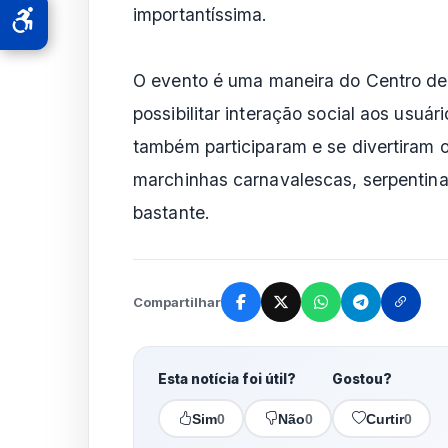
importantíssima.
O evento é uma maneira do Centro de
possibilitar interação social aos usuár
também participaram e se divertiram os
marchinhas carnavalescas, serpentina
bastante.
Compartilhar
Esta notícia foi útil?
Gostou?
Sim
0
Não
0
Curtir
0