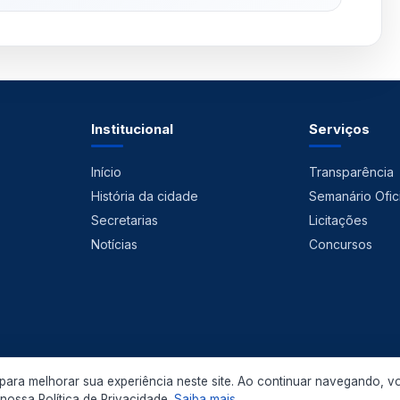
Institucional
Serviços
Início
Transparência
História da cidade
Semanário Ofici
Secretarias
Licitações
Notícias
Concursos
ara melhorar sua experiência neste site. Ao continuar navegando, v
 2026 Prefeitura Municipal de Pedras de Fogo. Todos os direitos reservados.
ossa Política de Privacidade.
Saiba mais
.