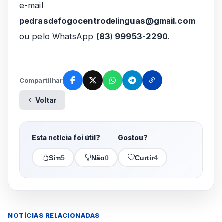
e-mail
pedrasdefogocentrodelinguas@gmail.com
ou pelo WhatsApp
(83) 99953-2290
.
Compartilhar
Voltar
Esta notícia foi útil?
Gostou?
Sim
5
Não
0
Curtir
4
NOTÍCIAS RELACIONADAS