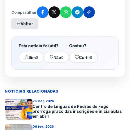
Compartilhar
Voltar
Esta notícia foi útil?
Gostou?
Sim
0
Não
0
Curtir
0
NOTÍCIAS RELACIONADAS
26 mar, 2026
Centro de Línguas de Pedras de Fogo
prorroga prazo das inscrições e inicia aulas
em abril
06 fev, 2026