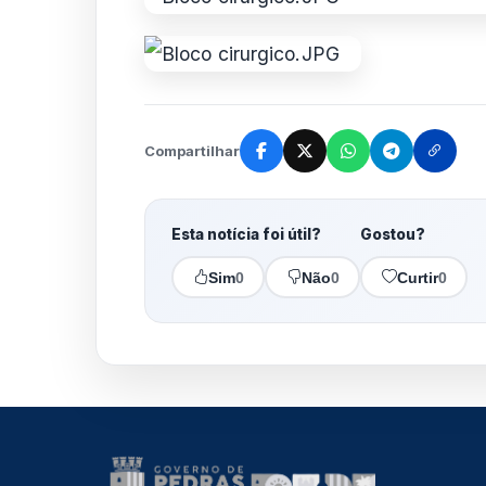
Compartilhar
Esta notícia foi útil?
Gostou?
Sim
0
Não
0
Curtir
0