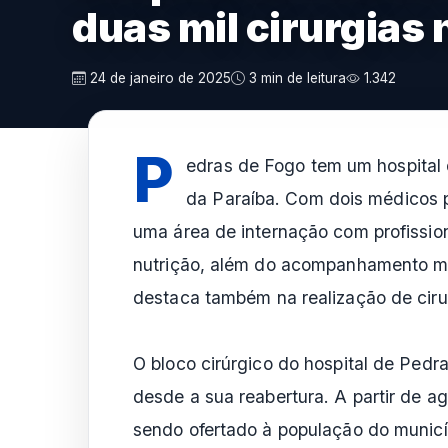
duas mil cirurgias 
24 de janeiro de 2025
3 min de leitura
1.342
P
edras de Fogo tem um hospital q
da Paraíba. Com dois médicos p
uma área de internação com profission
nutrição, além do acompanhamento méd
destaca também na realização de ciru
O bloco cirúrgico do hospital de Pedra
desde a sua reabertura. A partir de ag
sendo ofertado à população do municíp