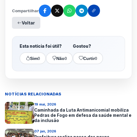
Compartilhar
Voltar
Esta notícia foi útil?
Gostou?
Sim
0
Não
0
Curtir
0
NOTÍCIAS RELACIONADAS
19 mai, 2026
Caminhada da Luta Antimanicomial mobiliza
Pedras de Fogo em defesa da saúde mental e
da inclusão
07 jan, 2026