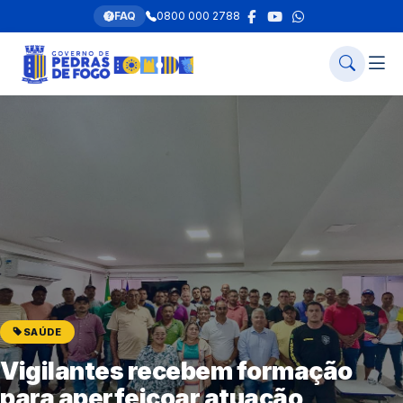
FAQ
0800 000 2788
SAÚDE
Vigilantes recebem formação
para aperfeiçoar atuação