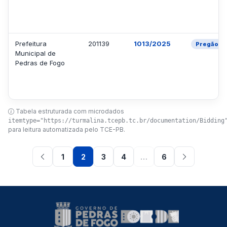
Prefeitura
201139
1013/2025
Pregão
Municipal de
Pedras de Fogo
Tabela estruturada com microdados
itemtype="https://turmalina.tcepb.tc.br/documentation/Bidding
para leitura automatizada pelo TCE-PB.
1
2
3
4
…
6