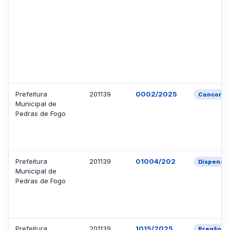
Prefeitura
201139
0002/2025
Concorrê
Municipal de
Pedras de Fogo
Prefeitura
201139
01004/202
Dispensa
Municipal de
Pedras de Fogo
Prefeitura
201139
1015/2025
Pregão El