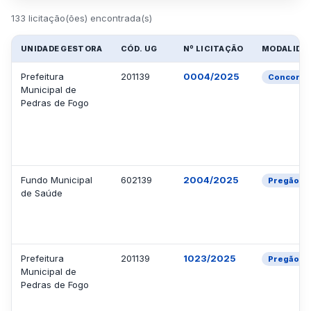
133 licitação(ões) encontrada(s)
UNIDADE GESTORA
CÓD. UG
Nº LICITAÇÃO
MODALIDA
Prefeitura
201139
0004/2025
Concorrên
Municipal de
Pedras de Fogo
Fundo Municipal
602139
2004/2025
Pregão El
de Saúde
Prefeitura
201139
1023/2025
Pregão El
Municipal de
Pedras de Fogo