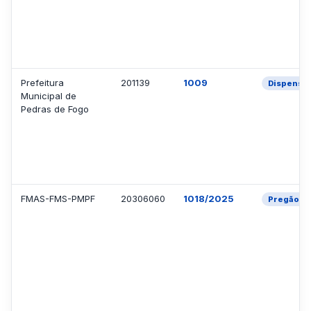
Prefeitura
201139
1009
Dispensa
Municipal de
Pedras de Fogo
FMAS-FMS-PMPF
20306060
1018/2025
Pregão El