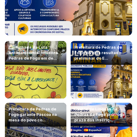
Caminhada da Luta
Prefeitura de Pedras de
Antimanicomial mobiliza
Fogo divulga resultado
Pedras de Fogo em de...
preliminar do E...
Prefeitura de Pedras de
Centro de Línguas de
Fogo garante Páscoa na
Pedras de Fogo prorroga
mesa do povo co...
prazo das inscriç...