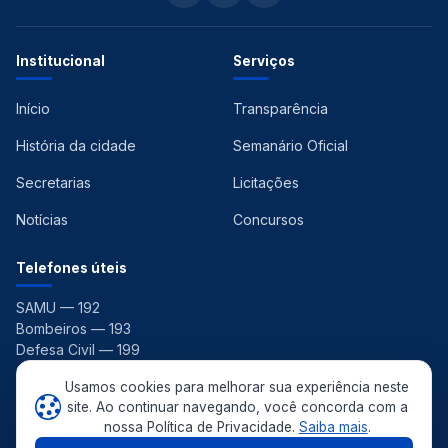
Institucional
Serviços
Início
Transparência
História da cidade
Semanário Oficial
Secretarias
Licitações
Notícias
Concursos
Telefones úteis
SAMU — 192
Bombeiros — 193
Defesa Civil — 199
Ouvidoria — 156
Usamos cookies para melhorar sua experiência neste
site. Ao continuar navegando, você concorda com a
nossa Política de Privacidade.
Saiba mais
.
© 2026 Prefeitura Municipal de Pedras de Fogo. Todos os direitos
reservados. ·