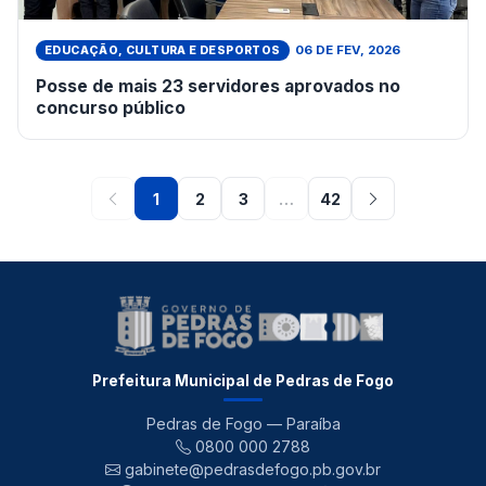
06 DE FEV, 2026
EDUCAÇÃO, CULTURA E DESPORTOS
Posse de mais 23 servidores aprovados no
concurso público
1
2
3
…
42
Prefeitura Municipal de Pedras de Fogo
Pedras de Fogo — Paraíba
0800 000 2788
gabinete@pedrasdefogo.pb.gov.br